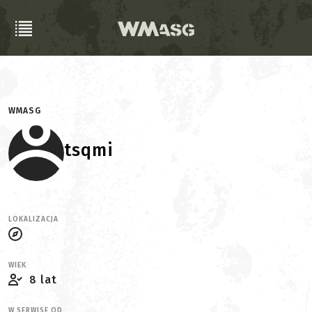
WMASG
tsqmi
LOKALIZACJA
WIEK
8 lat
W SERWISE OD