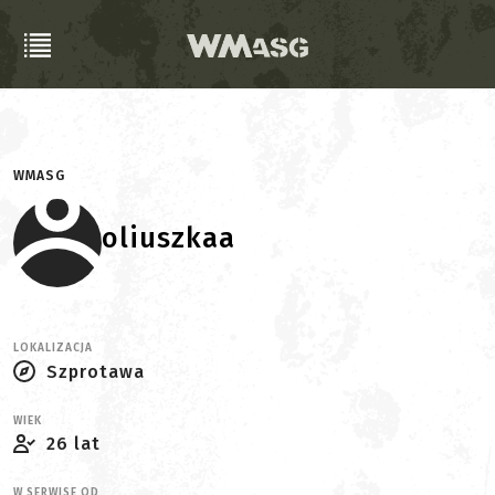
WMASG
oliuszkaa
LOKALIZACJA
Szprotawa
WIEK
26 lat
W SERWISE OD