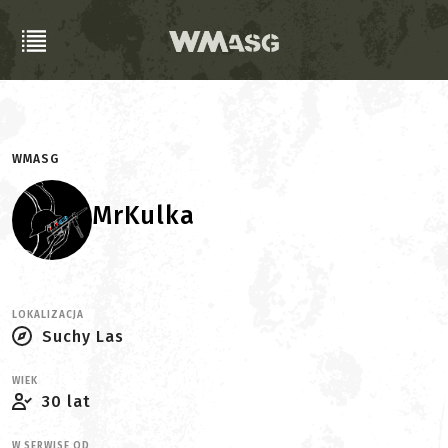
WMASG
MrKulka
LOKALIZACJA
Suchy Las
WIEK
30 lat
W SERWISE OD