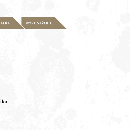
PALNA
WYPOSAŻENIE
ika.