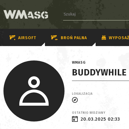
AIRSOFT
BROŃ PALNA
WYPOSAŻ
WMASG
BUDDYWHILE
LOKALIZACJA
OSTATNIO WIDZIANY
20.03.2025 02:33