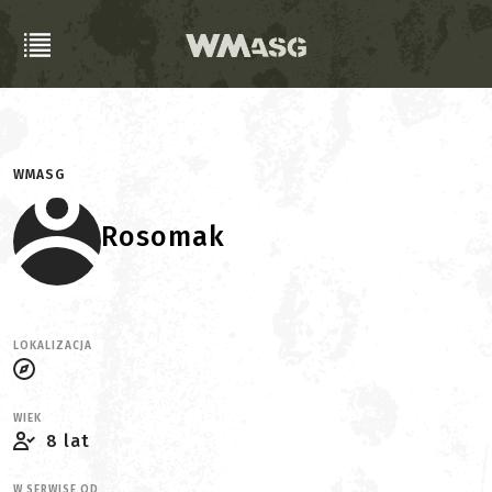
WMASG
Rosomak
LOKALIZACJA
WIEK
8 lat
W SERWISE OD