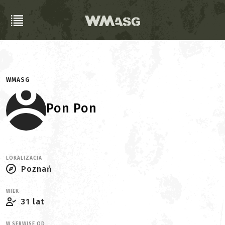
WMASG
Pon Pon
LOKALIZACJA
Poznań
WIEK
31 lat
W SERWISE OD