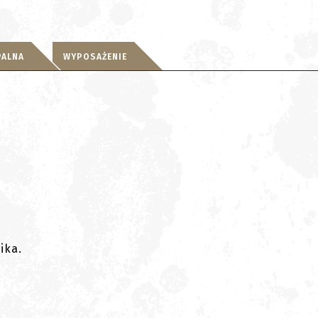
PALNA
WYPOSAŻENIE
ika.