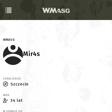
WMASG
Mir4s
LOKALIZACJA
Szczecin
WIEK
34 lat
W SERWISE OD