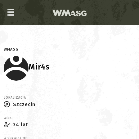
WMASG
Mir4s
LOKALIZACJA
Szczecin
WIEK
34 lat
W SERWISE OD