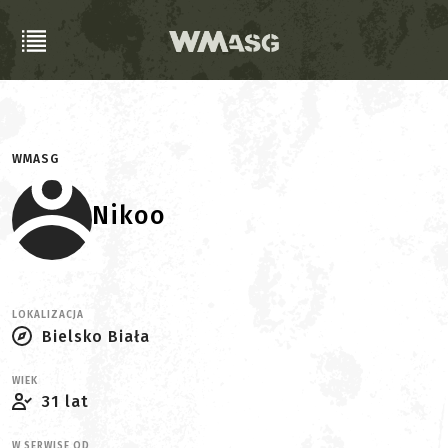
WMASG
Nikoo
LOKALIZACJA
Bielsko Biała
WIEK
31 lat
W SERWISE OD