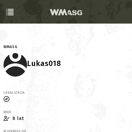
WMASG
Lukas018
LOKALIZACJA
WIEK
8 lat
W SERWISE OD