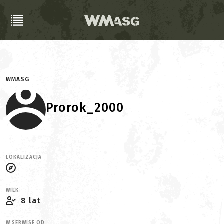
WMASG
Prorok_2000
LOKALIZACJA
WIEK
8 lat
W SERWISE OD