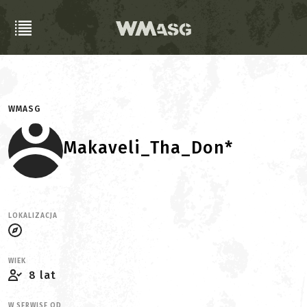
WMASG
Makaveli_Tha_Don*
LOKALIZACJA
WIEK
8 lat
W SERWISE OD