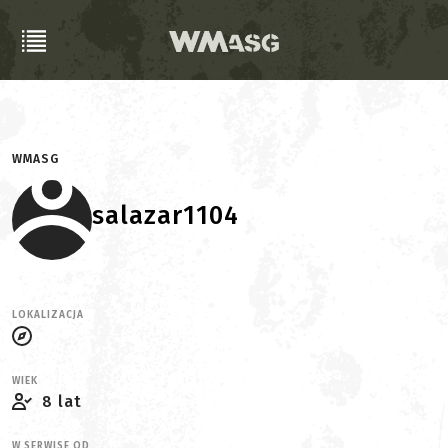
WMASG
salazar1104
LOKALIZACJA
WIEK
8 lat
W SERWISE OD