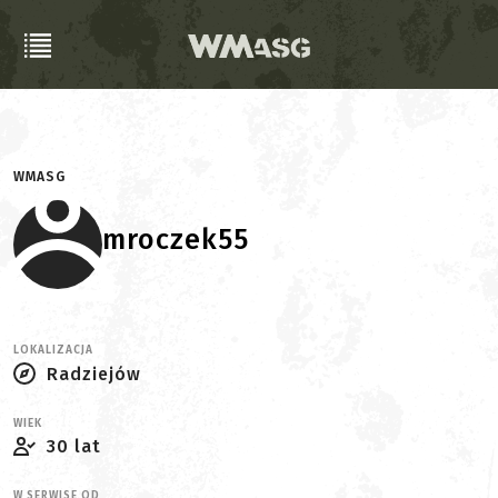
WMASG
mroczek55
LOKALIZACJA
Radziejów
WIEK
30 lat
W SERWISE OD