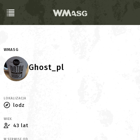
WMASG
Ghost_pl
LOKALIZACJA
lodz
WIEK
43 lat
W SERWISE OD