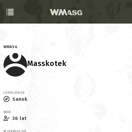
WMASG
Masskotek
LOKALIZACJA
Sanok
WIEK
36 lat
W SERWISE OD