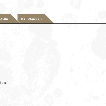
PALNA
WYPOSAŻENIE
ika.