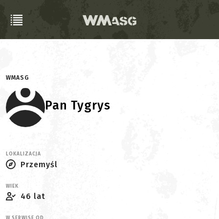
WMASG
Pan Tygrys
LOKALIZACJA
Przemyśl
WIEK
46 lat
W SERWISE OD