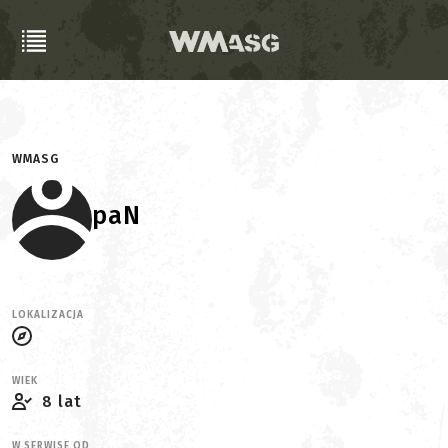
WMASG
paN
LOKALIZACJA
WIEK
8 lat
W SERWISE OD