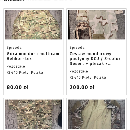
Sprzedam:
Sprzedam:
Góra munduru multicam
Zestaw mundurowy
Helikon-tex
pustynny DCU / 3-color
Desert + plecak +
Pozostałe
combat shirt | Rozmiar
Pozostałe
72-310 Płoty, Polska
M
72-310 Płoty, Polska
80.00 zł
200.00 zł