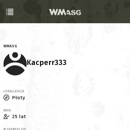
WMASG
Kacperr333
LOKALIZACJA
Płoty
WIEK
25 lat
W SERWISE OD