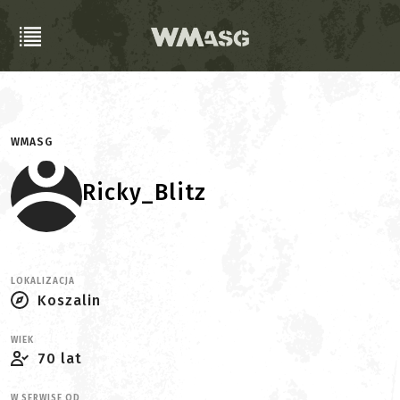
WMASG
Ricky_Blitz
LOKALIZACJA
Koszalin
WIEK
70 lat
W SERWISE OD