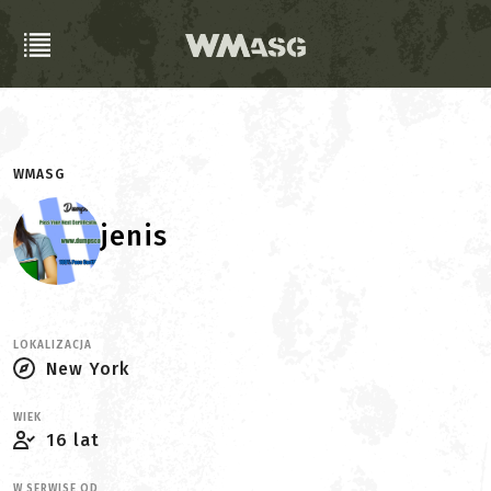
WMASG
jenis
LOKALIZACJA
New York
WIEK
16 lat
W SERWISE OD