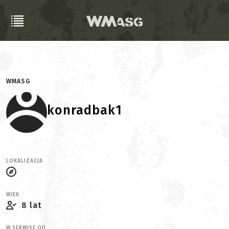
WMASG
konradbak1
LOKALIZACJA
WIEK
8 lat
W SERWISE OD