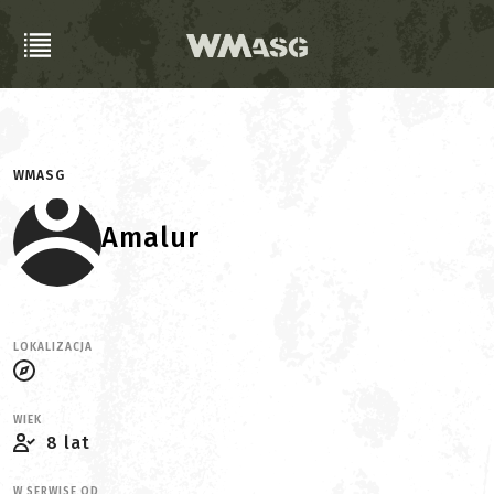
WMASG
Amalur
LOKALIZACJA
WIEK
8 lat
W SERWISE OD