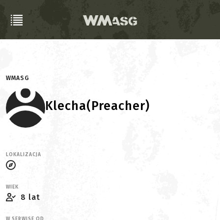
WMASG
Klecha(Preacher)
LOKALIZACJA
WIEK
8 lat
W SERWISE OD