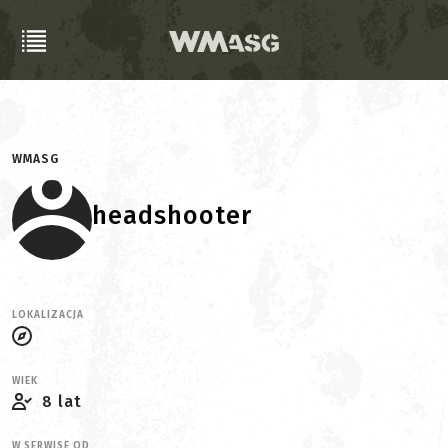
WMASG
headshooter
LOKALIZACJA
WIEK
8 lat
W SERWISE OD