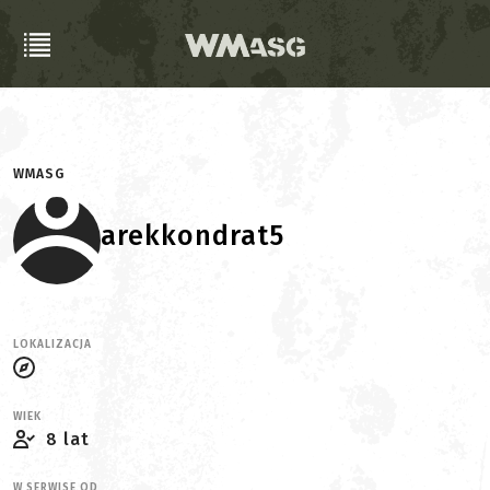
WMASG
arekkondrat5
LOKALIZACJA
WIEK
8 lat
W SERWISE OD