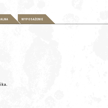
PALNA
WYPOSAŻENIE
ika.