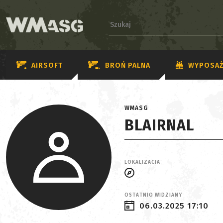
AIRSOFT
BROŃ PALNA
WYPOSAŻ
WMASG
BLAIRNAL
LOKALIZACJA
OSTATNIO WIDZIANY
06.03.2025 17:10