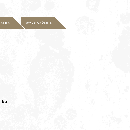
PALNA
WYPOSAŻENIE
ika.