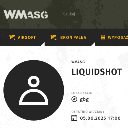
AIRSOFT
BROŃ PALNA
WYPOSAŻ
WMASG
LIQUIDSHOT
LOKALIZACJA
gbg
OSTATNIO WIDZIANY
05.06.2025 17:06