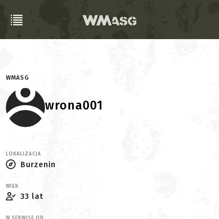
WMASG
wrona001
LOKALIZACJA
Burzenin
WIEK
33 lat
W SERWISE OD