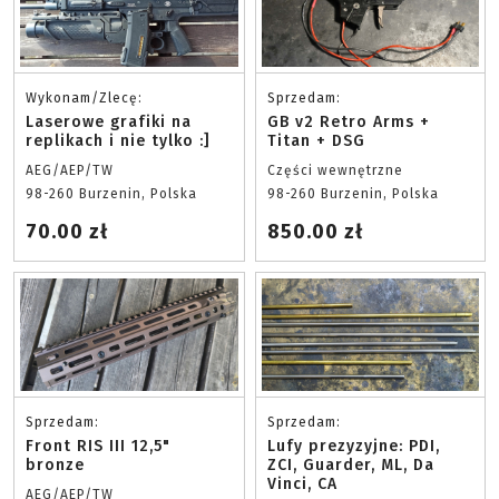
Wykonam/Zlecę:
Sprzedam:
Laserowe grafiki na
GB v2 Retro Arms +
replikach i nie tylko :]
Titan + DSG
AEG/AEP/TW
Części wewnętrzne
98-260 Burzenin, Polska
98-260 Burzenin, Polska
70.00 zł
850.00 zł
Sprzedam:
Sprzedam:
Front RIS III 12,5"
Lufy prezyzyjne: PDI,
bronze
ZCI, Guarder, ML, Da
Vinci, CA
AEG/AEP/TW