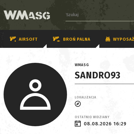
AIRSOFT
BROŃ PALNA
WYPOSAŻ
WMASG
SANDRO93
LOKALIZACJA
OSTATNIO WIDZIANY
08.08.2026 16:29