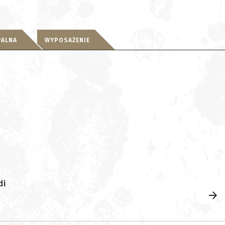
PALNA
WYPOSAŻENIE
di