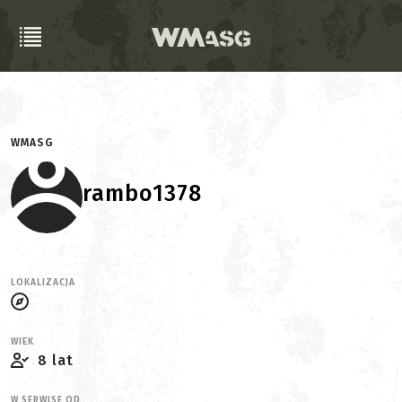
WMASG
rambo1378
LOKALIZACJA
WIEK
8 lat
W SERWISE OD