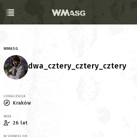
WMASG
dwa_cztery_cztery_cztery
LOKALIZACJA
Kraków
WIEK
26 lat
W SERWISE OD