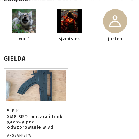
wolf
sjzmisiek
jurten
GIEŁDA
Kupię:
XM8 SRC- muszka i blok
gazowy pod
odwzorowanie w 3d
AEG/AEP/TW