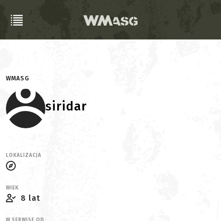
WMASG
siridar
LOKALIZACJA
WIEK
8 lat
W SERWISE OD