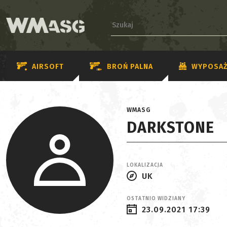
AIRSOFT
BROŃ PALNA
WYPOSAŻ
WMASG
DARKSTONE
LOKALIZACJA
UK
OSTATNIO WIDZIANY
23.09.2021 17:39