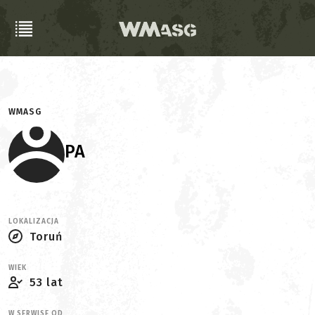
WMASG
PA
LOKALIZACJA
Toruń
WIEK
53 lat
W SERWISE OD