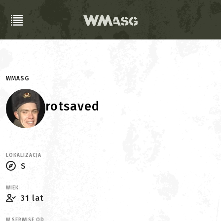
WMASG
rotsaved
LOKALIZACJA
S
WIEK
31 lat
W SERWISE OD