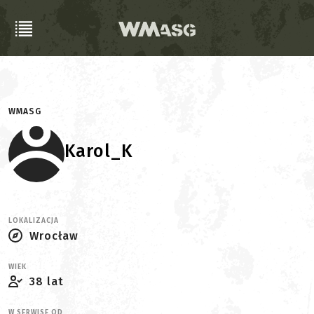
WMASG
Karol_K
LOKALIZACJA
Wrocław
WIEK
38 lat
W SERWISE OD