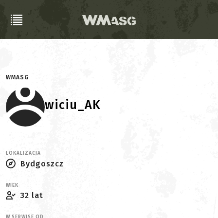
WMASG
wiciu_AK
LOKALIZACJA
Bydgoszcz
WIEK
32 lat
W SERWISE OD