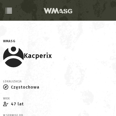
WMASG
Kacperix
LOKALIZACJA
Częstochowa
WIEK
47 lat
W SERWISE OD