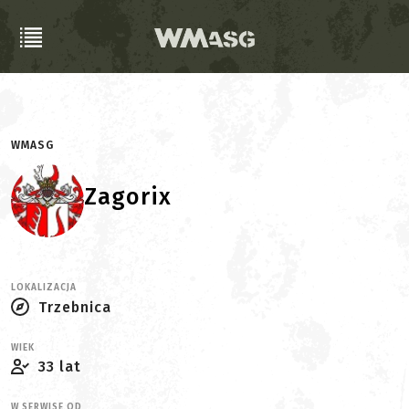
WMASG
Zagorix
LOKALIZACJA
Trzebnica
WIEK
33 lat
W SERWISE OD